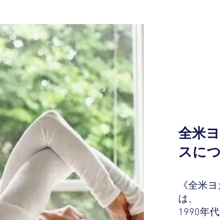
全米
スに
《全米ヨ
は、
1990