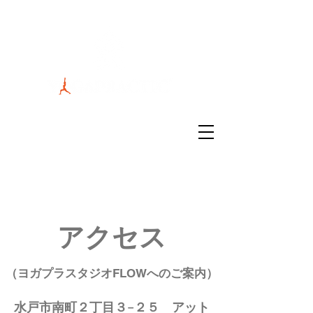
スタジオ場所：茨城県水戸市南町2丁目
3-25アットワークビル #406
連絡先：090-7848-8008
アクセス
FLOW
（ヨガプラスタジオ
へのご案内）
水戸市南町２丁目３−２５ アット