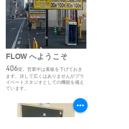
FLOW
へようこそ
406
室。営業中は看板を下げておき
ます。決して広くはありませんがプラ
イベートスタジオとしての機能を備え
ています。