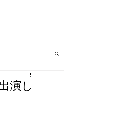
3-25
連絡先：090-7848-8008
が出演し