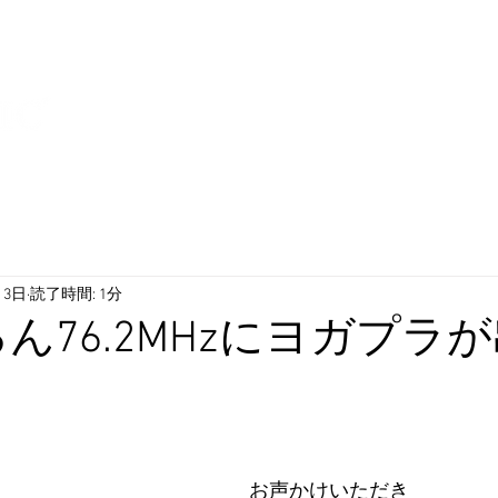
スタジオ場所：茨城県水戸市南町2丁目 
アットワークビル #406
月3日
読了時間: 1分
ん76.2MHzにヨガプラ
お声かけいただき