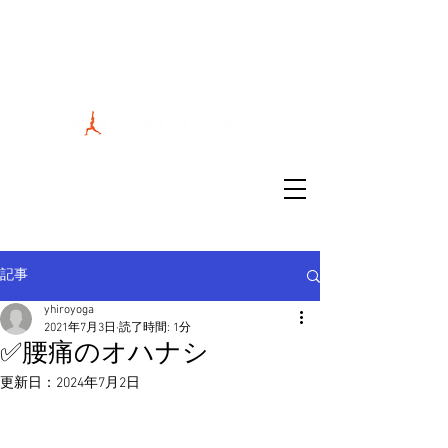
スタジオ場所：茨城県水戸市南町2丁目
3-25アットワークビル #406
連絡先：090-7848-8008
記事
yhiroyoga
2021年7月3日
読了時間: 1分
✅腰痛のオハナシ
更新日：
2024年7月2日