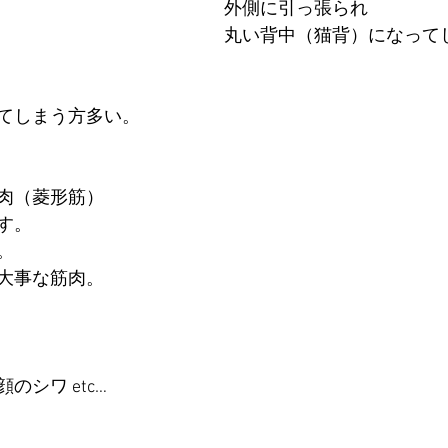
外側に引っ張られ
丸い背中（猫背）になって
てしまう方多い。
肉（菱形筋）
す。
。
大事な筋肉。
のシワ etc…