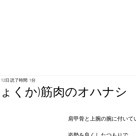
スタジオ場所：茨城県水戸市南町2丁目 
アットワークビル #406
月12日
読了時間: 1分
きょくか)筋肉のオハナシ
肩甲骨と上腕の腕に付いて
姿勢を良くしたつもりで