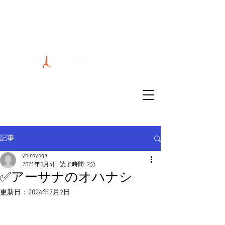
スタジオ場所：茨城県水戸市南町2丁目
3-25アットワークビル #406
連絡先：090-7848-8008
記事
yhiroyoga
2021年5月4日
読了時間: 2分
✅アーサナのオハナシ
更新日：
2024年7月2日